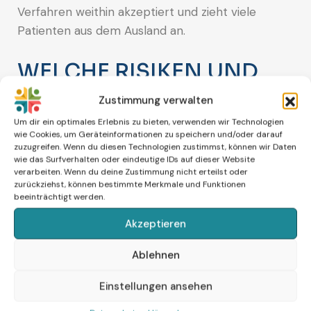
Verfahren weithin akzeptiert und zieht viele
Patienten aus dem Ausland an.
WELCHE RISIKEN UND
EINSCHRÄNKUNGEN
Zustimmung verwalten
SIND MIT DIESEM
Um dir ein optimales Erlebnis zu bieten, verwenden wir Technologien
wie Cookies, um Geräteinformationen zu speichern und/oder darauf
zuzugreifen. Wenn du diesen Technologien zustimmst, können wir Daten
VERFAHREN
wie das Surfverhalten oder eindeutige IDs auf dieser Website
verarbeiten. Wenn du deine Zustimmung nicht erteilst oder
VERBUNDEN?
zurückziehst, können bestimmte Merkmale und Funktionen
beeinträchtigt werden.
Obwohl das Eizellen-Einfrierverfahren im
Akzeptieren
Allgemeinen sicher ist und ein gutes Risikoprofil
Ablehnen
aufweist, ist es wichtig zu beachten, dass es keine
Garantie für eine erfolgreiche Schwangerschaft
Einstellungen ansehen
in der Zukunft gibt. Der Erfolg dieses Verfahrens