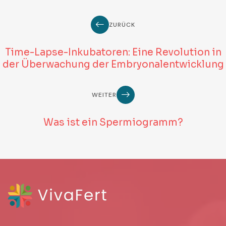
ZURÜCK
Time-Lapse-Inkubatoren: Eine Revolution in
der Überwachung der Embryonalentwicklung
WEITER
Was ist ein Spermiogramm?