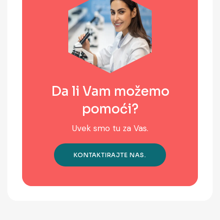
Da li Vam možemo
pomoći?
Uvek smo tu za Vas.
KONTAKTIRAJTE NAS.