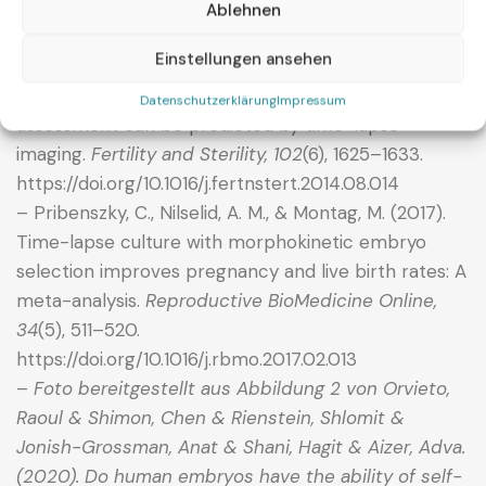
– Rubio, I., Kuhlmann, R., Agerholm, I., Kirk, J., Herrero,
Ablehnen
J., Escribá, M. J., & Meseguer, M. (2014). Limited
Einstellungen ansehen
implantation success of embryos classified as
having a good morphology by conventional
Datenschutzerklärung
Impressum
assessment can be predicted by time-lapse
imaging.
Fertility and Sterility, 102
(6), 1625–1633.
https://doi.org/10.1016/j.fertnstert.2014.08.014
– Pribenszky, C., Nilselid, A. M., & Montag, M. (2017).
Time-lapse culture with morphokinetic embryo
selection improves pregnancy and live birth rates: A
meta-analysis.
Reproductive BioMedicine Online,
34
(5), 511–520.
https://doi.org/10.1016/j.rbmo.2017.02.013
–
Foto bereitgestellt aus Abbildung 2 von Orvieto,
Raoul & Shimon, Chen & Rienstein, Shlomit &
Jonish-Grossman, Anat & Shani, Hagit & Aizer, Adva.
(2020). Do human embryos have the ability of self-