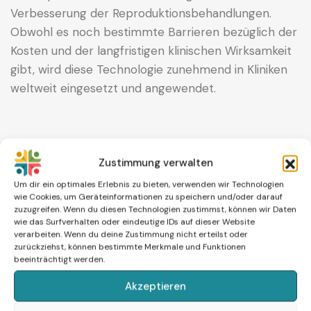
Verbesserung der Reproduktionsbehandlungen.
Obwohl es noch bestimmte Barrieren bezüglich der
Kosten und der langfristigen klinischen Wirksamkeit
gibt, wird diese Technologie zunehmend in Kliniken
weltweit eingesetzt und angewendet.
Zustimmung verwalten
Um dir ein optimales Erlebnis zu bieten, verwenden wir Technologien
wie Cookies, um Geräteinformationen zu speichern und/oder darauf
REFERENZEN (APA-STIL):
zuzugreifen. Wenn du diesen Technologien zustimmst, können wir Daten
– Basile, N., Meseguer, M., & Palomar, C. (2015).
wie das Surfverhalten oder eindeutige IDs auf dieser Website
verarbeiten. Wenn du deine Zustimmung nicht erteilst oder
Time-lapse technology: Evaluation of embryo
zurückziehst, können bestimmte Merkmale und Funktionen
development and clinical outcomes.
Reproductive
beeinträchtigt werden.
BioMedicine Online, 31
(5), 521–532.
Akzeptieren
https://doi.org/10.1016/j.rbmo.2015.08.005