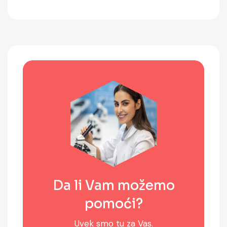
Da li Vam možemo
pomoći?
Uvek smo tu za Vas.