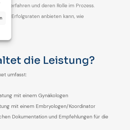
.
aborverfahren und deren Rolle im Prozess.
g der Erfolgsraten anbieten kann, wie
en
ltet die Leistung?
et umfasst:
ratung mit einem Gynäkologen
atung mit einem Embryologen/Koordinator
schen Dokumentation und Empfehlungen für die