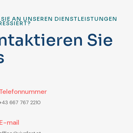
 SIE AN UNSEREN DIENSTLEISTUNGEN
RESSIERT?
n
t
a
k
t
i
e
r
e
n
S
i
e
s
Telefonnummer
+43 667 767 2210
E-mail