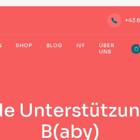
+43 
N
SHOP
BLOG
IVF
ÜBER
UNS
 Unterstützun
B(aby)