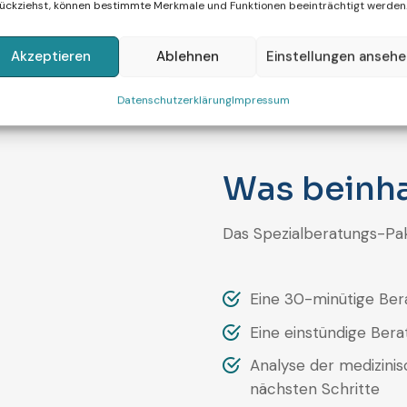
ückziehst, können bestimmte Merkmale und Funktionen beeinträchtigt werden
r Einblick in die während der Behandlung durchgeführten L
zusätzliche Dienstleistungen, die das Labor zur Steigerun
Akzeptieren
Ablehnen
Einstellungen anseh
Datenschutzerklärung
Impressum
Was beinha
Das Spezialberatungs-Pak
Eine 30-minütige Be
Eine einstündige Ber
Analyse der medizini
nächsten Schritte