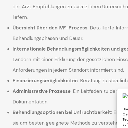
der Arzt Empfehlungen zu zusätzlichen Untersuch
liefern.
Übersicht über den IVF-Prozess
: Detaillierte In
Behandlungsphasen und Dauer.
Internationale Behandlungsmöglichkeiten und ge
Ländern mit einer Erklärung der gesetzlichen Eins
Anforderungen in jedem Standort informiert sind.
Finanzierungsmöglichkeiten
: Beratung zu staatlic
Administrative Prozesse
: Ein Leitfaden zu den ad
Dokumentation.
Um 
Behandlungsoptionen bei Unfruchtbarkeit
: Erklä
Ger
Tec
sie am besten geeignete Methode zu verstehen.
auf