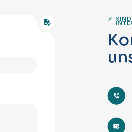
SIND
INTE
K
o
u
n