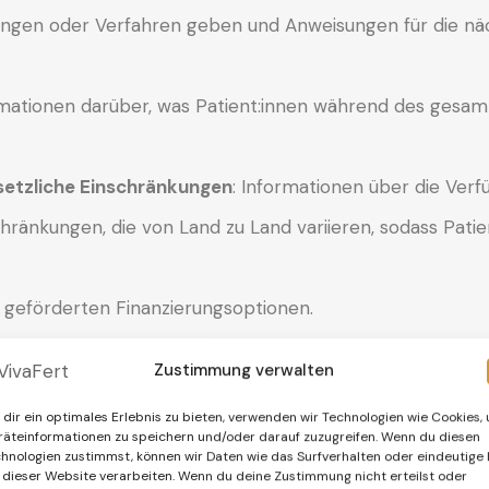
ungen oder Verfahren geben und Anweisungen für die nä
formationen darüber, was Patient:innen während des gesam
setzliche Einschränkungen
: Informationen über die Ver
chränkungen, die von Land zu Land variieren, sodass Pat
h geförderten Finanzierungsoptionen.
ministrativen Verfahren, die für den Beginn der Behandlun
Zustimmung verwalten
dir ein optimales Erlebnis zu bieten, verwenden wir Technologien wie Cookies,
rung verschiedener Behandlungsmethoden wie IVF, ICSI und
äteinformationen zu speichern und/oder darauf zuzugreifen. Wenn du diesen
hnologien zustimmst, können wir Daten wie das Surfverhalten oder eindeutige 
 dieser Website verarbeiten. Wenn du deine Zustimmung nicht erteilst oder