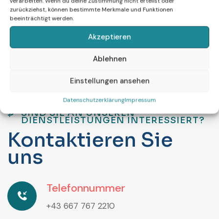
verarbeiten. Wenn du deine Zustimmung nicht erteilst oder
zurückziehst, können bestimmte Merkmale und Funktionen
beeinträchtigt werden.
Akzeptieren
Ablehnen
Einstellungen ansehen
Datenschutzerklärung
Impressum
SIND SIE AN UNSEREN
DIENSTLEISTUNGEN INTERESSIERT?
K
o
n
t
a
k
t
i
e
r
e
n
S
i
e
u
n
s
Telefonnummer
+43 667 767 2210