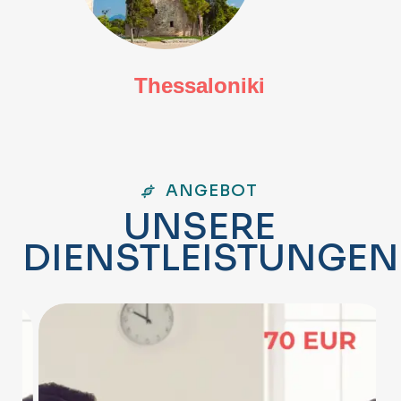
Thessaloniki
ANGEBOT
U
N
S
E
R
E
D
I
E
N
S
T
L
E
I
S
T
U
N
G
E
N