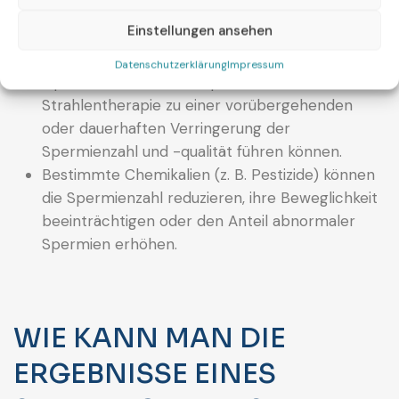
Anzahl und Qualität der Spermien beeinflussen.
Einstellungen ansehen
Hodenkrebs kann die männliche Fruchtbarkeit
beeinträchtigen, da Behandlungen wie
Datenschutzerklärung
Impressum
Operation, Chemotherapie oder
Strahlentherapie zu einer vorübergehenden
oder dauerhaften Verringerung der
Spermienzahl und -qualität führen können.
Bestimmte Chemikalien (z. B. Pestizide) können
die Spermienzahl reduzieren, ihre Beweglichkeit
beeinträchtigen oder den Anteil abnormaler
Spermien erhöhen.
WIE KANN MAN DIE
ERGEBNISSE EINES