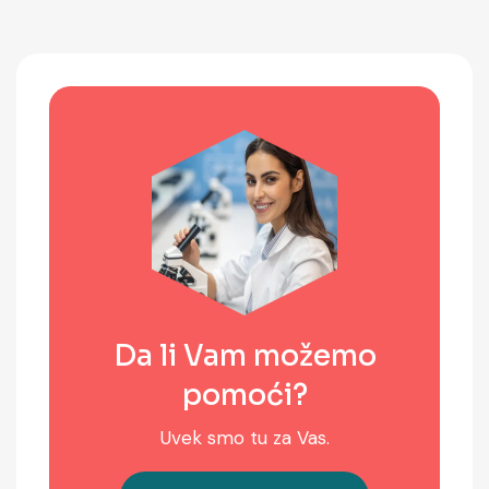
Da li Vam možemo
pomoći?
Uvek smo tu za Vas.