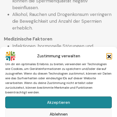
können die Spermienqualität negativ
beeinflussen.
Alkohol, Rauchen und Drogenkonsum verringern
die Beweglichkeit und Anzahl der Spermien
erheblich.
Medizinische Faktoren
Infektionen, hormonelle Störungen und
genetische Faktoren können die Ergebnisse des
Zustimmung verwalten
Spermiogramms beeinflussen.
Um dir ein optimales Erlebnis zu bieten, verwenden wir Technologien
Varikozele (erweiterte Venen im Hoden) sowie
wie Cookies, um Geräteinformationen zu speichern und/oder darauf
Hodenhochstand gehören zu den häufigsten
zuzugreifen. Wenn du diesen Technologien zustimmst, können wir Daten
wie das Surfverhalten oder eindeutige IDs auf dieser Website
Ursachen männlicher Unfruchtbarkeit.
verarbeiten. Wenn du deine Zustimmung nicht erteilst oder
Bestimmte Medikamente, einschließlich solcher
zurückziehst, können bestimmte Merkmale und Funktionen
beeinträchtigt werden.
zur Krebsbehandlung, können zu einer
Verringerung der Spermienzahl führen.
Akzeptieren
Männliche Hormone (Testosteron) und
weibliche Hormone (Östrogen) können die
Ablehnen