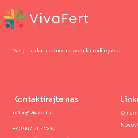
Vaš pouzdan partner na putu ka roditeljstvu.
Kontaktirajte nas
Link
O nam
office@vivafert.at
Novost
+43 667 767 2210