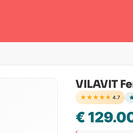
VILAVIT F
★
★
★
★
★
4.7
€ 129.0