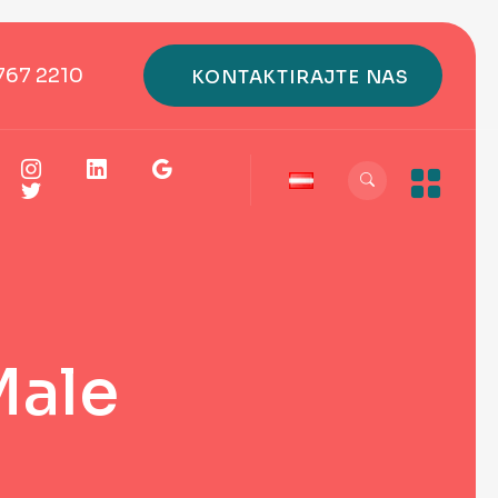
767 2210
Male