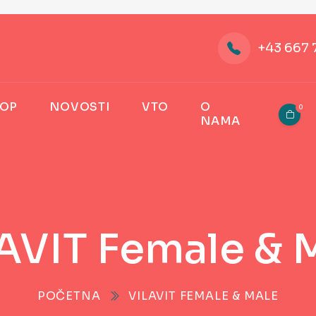
+43 667 
OP
NOVOSTI
VTO
O
0
NAMA
AVIT Female & 
POČETNA
VILAVIT FEMALE & MALE