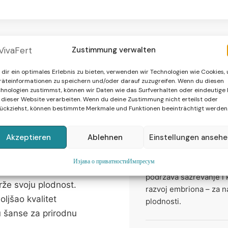
ON (
VILAVIT Male
): Sv
Proizvedeno prema najv
Otvoriti kesicu i svaku 
Testirano u eksternim l
pogodno za decu i adol
Proizvedeno u Austriji.
Zustimmung verwalten
dir ein optimales Erlebnis zu bieten, verwenden wir Technologien wie Cookies,
äteinformationen zu speichern und/oder darauf zuzugreifen. Wenn du diesen
hnologien zustimmst, können wir Daten wie das Surfverhalten oder eindeutige 
 dieser Website verarbeiten. Wenn du deine Zustimmung nicht erteilst oder
ani
ückziehst, können bestimmte Merkmale und Funktionen beeinträchtigt werden
le &
Naučno zasnovana f
Akzeptieren
Ablehnen
Einstellungen anseh
VILAVIT Male & Female r
Изјава о приватности
Импресум
najnovijim naučnim ist
idealan za parove koji
podržava sazrevanje i k
rže svoju plodnost.
razvoj embriona – za 
ljšao kvalitet
plodnosti.
u šanse za prirodnu