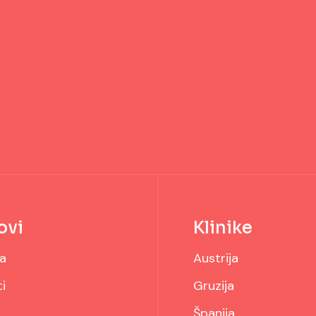
ovi
Klinike
a
Austrija
i
Gruzija
Španija