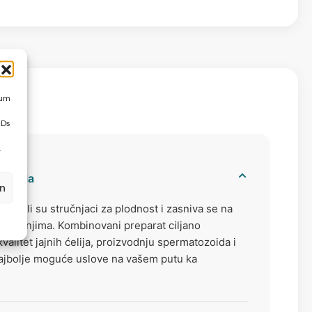
akodnevno uzimati jedan kesicu (odgovara 3 kapsule).
išim standardima kvaliteta i proizvodnje.
kapsulu pojedinačno progutati sa dovoljno vode. Nije
aboratorijama.
escente.
 um
IDs
.
ormula
en
azvili su stručnjaci za plodnost i zasniva se na
raživanjima. Kombinovani preparat ciljano
valitet jajnih ćelija, proizvodnju spermatozoida i
najbolje moguće uslove na vašem putu ka