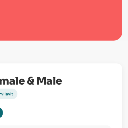
emale & Male
vilavit
0