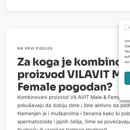
Um 
Ger
NA PRVI POGLED
Tec
auf
Za koga je kombinov
zur
proizvod VILAVIT Ma
Female pogodan?
Kombinovani proizvod VILAVIT Male & Female je 
pokušavaju da dobiju dete i žele aktivno da pod
Namenjen je i muškarcima i ženama kako bi pobo
spermatozoida i jajnih ćelija, čime se povećavaj
trudnoću ili uspešan tretman plodnosti.