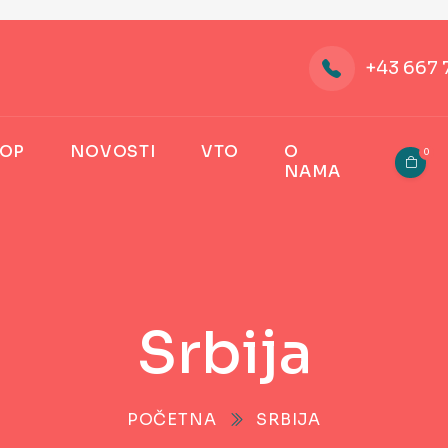
+43 667 
OP
NOVOSTI
VTO
O
0
NAMA
Srbija
POČETNA
SRBIJA