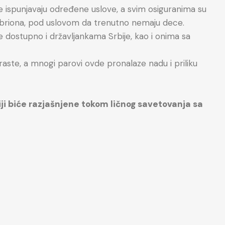
 ispunjavaju određene uslove, a svim osiguranima su
briona, pod uslovom da trenutno nemaju dece.
e dostupno i državljankama Srbije, kao i onima sa
raste, a mnogi parovi ovde pronalaze nadu i priliku
biji biće razjašnjene tokom ličnog savetovanja sa