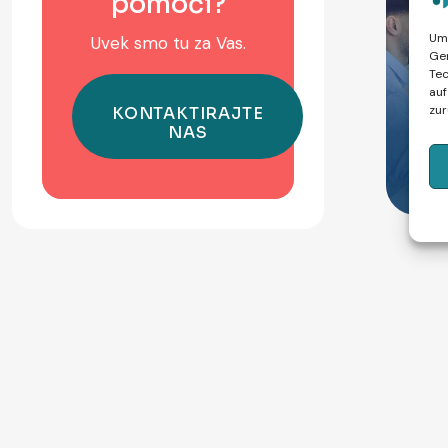
pomoći?
Um 
Uvek smo tu za Vas.
Ger
Tec
auf
IV
zur
Be
Dodatne usluge
r