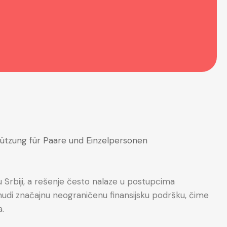
u Srbiji, a rešenje često nalaze u postupcima
 nudi značajnu neograničenu finansijsku podršku, čime
a.