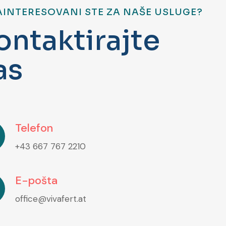
AINTERESOVANI STE ZA NAŠE USLUGE?
o
n
t
a
k
t
i
r
a
j
t
e
a
s
Telefon
+43 667 767 2210
E-pošta
office@vivafert.at