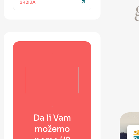
SRBIJA
Da li Vam
možemo