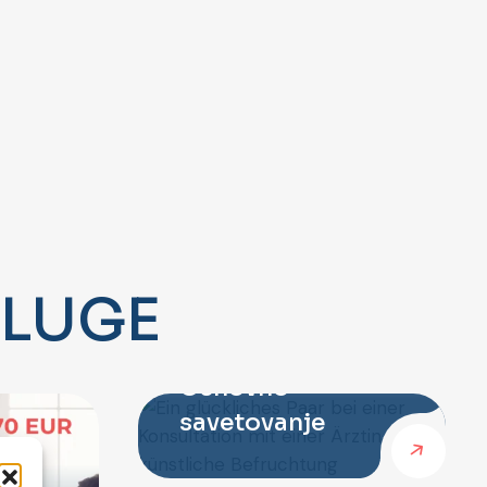
A
L
U
G
E
Osnovno
savetovanje