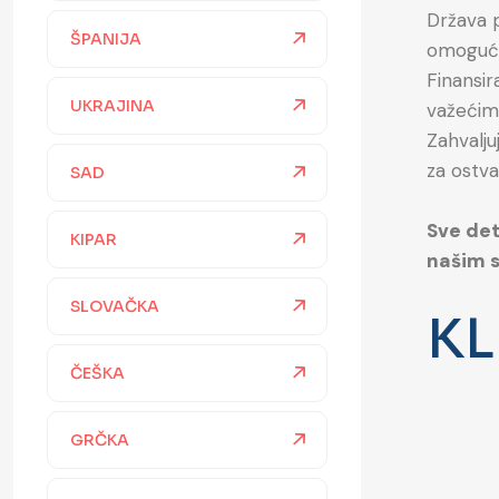
Država 
ŠPANIJA
omoguće
Finansir
UKRAJINA
važećim 
Zahvalju
za ostva
SAD
Sve det
KIPAR
našim 
SLOVAČKA
KL
ČEŠKA
GRČKA