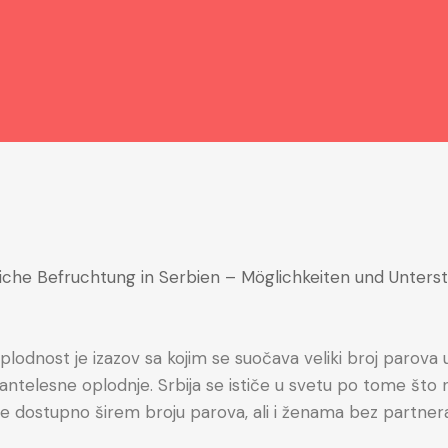
plodnost je izazov sa kojim se suočava veliki broj parova 
antelesne oplodnje. Srbija se ističe u svetu po tome što
je dostupno širem broju parova, ali i ženama bez partner