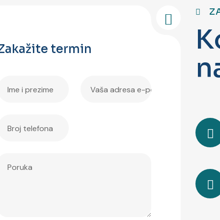
Z
K
Zakažite termin
n