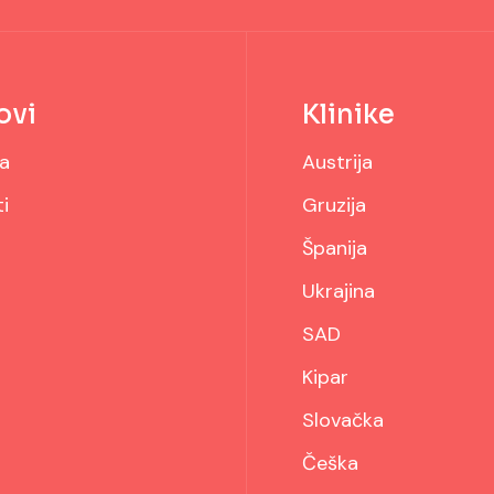
ovi
Klinike
a
Austrija
i
Gruzija
Španija
Ukrajina
SAD
Kipar
Slovačka
Češka