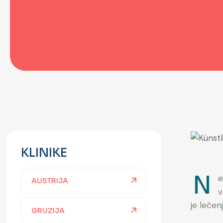
KLINIKE
N
e
AUSTRIJA
v
je lečen
GRUZIJA