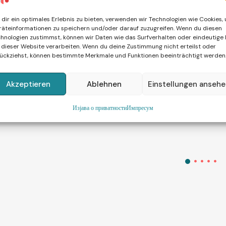
dir ein optimales Erlebnis zu bieten, verwenden wir Technologien wie Cookies,
äteinformationen zu speichern und/oder darauf zuzugreifen. Wenn du diesen
hnologien zustimmst, können wir Daten wie das Surfverhalten oder eindeutige 
 dieser Website verarbeiten. Wenn du deine Zustimmung nicht erteilst oder
F Start –
ückziehst, können bestimmte Merkmale und Funktionen beeinträchtigt werden
splatan prvi
IVF u
azgovor
inostranstvu
Akzeptieren
Ablehnen
Einstellungen anseh
Изјава о приватности
Импресум