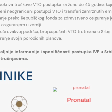
pokriva troškove VTO postupka za žene do 45 godina koje
ni neograničeni postupci VTO i transferi zamrznutih em
anje preko Republičkog fonda za zdravstveno osiguranje j
osiguranjem u zemlji.
jući ovakvoj podršci, broj uspešnih VTO tretmana u Srbiji 
renje svojih porodičnih planova.
aljnije informacije i specifičnosti postupka IVF u Sr
stručnjacima.
INIKE
Pronatal