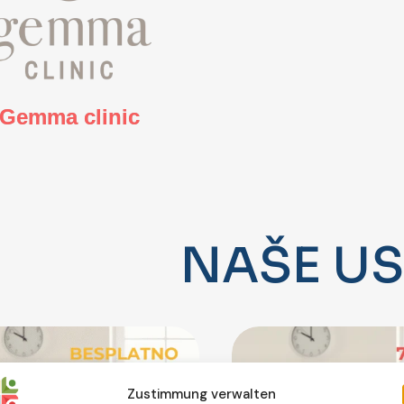
Gemma clinic
PONUD
N
A
Š
E
U
S
Zustimmung verwalten