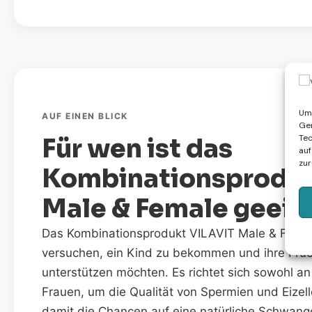
Um 
AUF EINEN BLICK
Ger
Tec
Für wen ist das
auf
zur
Kombinationsproduk
Male & Female geeig
Das Kombinationsprodukt VILAVIT Male & Female 
versuchen, ein Kind zu bekommen und ihre Fruch
unterstützen möchten. Es richtet sich sowohl a
Frauen, um die Qualität von Spermien und Eizel
damit die Chancen auf eine natürliche Schwang