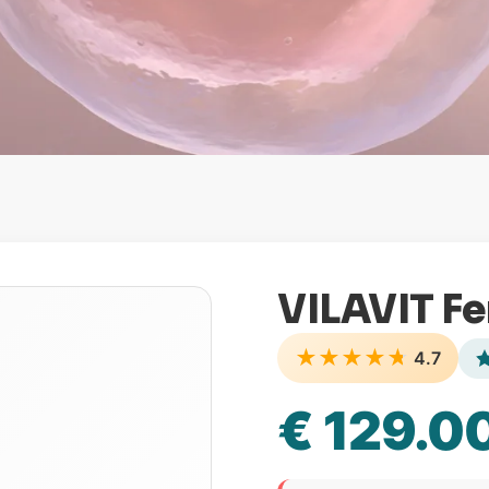
VILAVIT F
★
★
★
★
★
4.7
€ 129.0