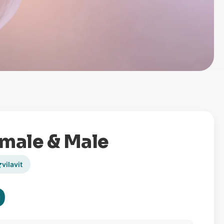
emale & Male
vilavit
0