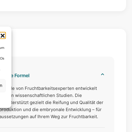
einnehmen.
en Qualitäts- und Produktionsstandards.
lich einen Beutel (entspricht 3 Kapseln) einnehmen.
etestet.
jede Kapsel einzeln mit ausreichend Wasser schlucken.
h.
er und Jugendliche.
 um
IDs
.
dierte Formel
en
 wurde von Fruchtbarkeitsexperten entwickelt
uesten wissenschaftlichen Studien. Die
n unterstützt gezielt die Reifung und Qualität der
produktion und die embryonale Entwicklung – für
aussetzungen auf Ihrem Weg zur Fruchtbarkeit.