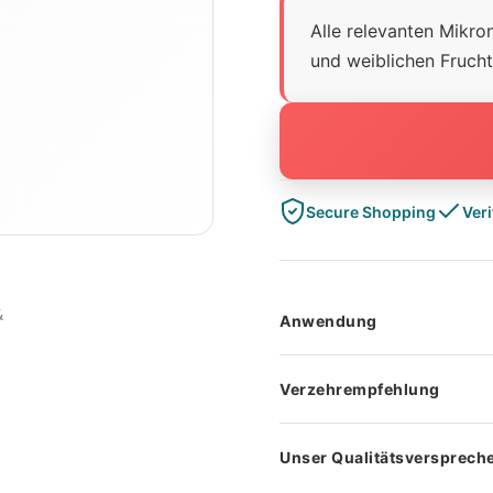
Alle relevanten Mikro
und weiblichen Frucht
Secure Shopping
Veri
Anwendung
Es wird empfohlen, mit de
Verzehrempfehlung
drei Monate vor der geplan
Fruchtbarkeitsbehandlung z
die Spermienproduktion opti
Unser Qualitätsversprech
SIE (
VILAVIT Fem