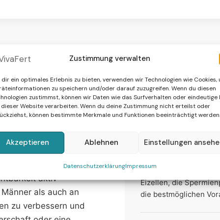
Hergestellt nach höchst
ER (
VILAVIT Male
): Täg
Von externen Laboren g
Den Beutel öffnen und 
Hergestellt in Österreic
Nicht geeignet für Kind
Zustimmung verwalten
dir ein optimales Erlebnis zu bieten, verwenden wir Technologien wie Cookies,
äteinformationen zu speichern und/oder darauf zuzugreifen. Wenn du diesen
hnologien zustimmst, können wir Daten wie das Surfverhalten oder eindeutige 
 dieser Website verarbeiten. Wenn du deine Zustimmung nicht erteilst oder
ückziehst, können bestimmte Merkmale und Funktionen beeinträchtigt werden
t VILAVIT
Wissenschaftlich fun
net?
Akzeptieren
Ablehnen
Einstellungen anseh
VILAVIT Male & Female
und basiert auf den ne
ist ideal für Paare, die
Datenschutzerklärung
Impressum
Kombinationspräparatio
tbarkeit aktiv
Eizellen, die Spermien
n Männer als auch an
die bestmöglichen Vor
len zu verbessern und
erschaft oder eine