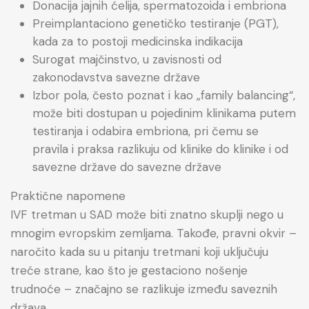
Donacija jajnih ćelija, spermatozoida i embriona
Preimplantaciono genetičko testiranje (PGT),
kada za to postoji medicinska indikacija
Surogat majčinstvo, u zavisnosti od
zakonodavstva savezne države
Izbor pola, često poznat i kao „family balancing“,
može biti dostupan u pojedinim klinikama putem
testiranja i odabira embriona, pri čemu se
pravila i praksa razlikuju od klinike do klinike i od
savezne države do savezne države
Praktične napomene
IVF tretman u SAD može biti znatno skuplji nego u
mnogim evropskim zemljama. Takođe, pravni okvir –
naročito kada su u pitanju tretmani koji uključuju
treće strane, kao što je gestaciono nošenje
trudnoće – značajno se razlikuje između saveznih
država.