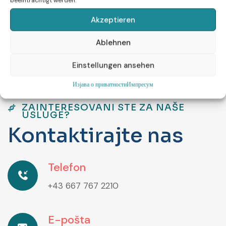
beeinträchtigt werden.
Akzeptieren
Ablehnen
Einstellungen ansehen
Изјава о приватности
Импресум
ZAINTERESOVANI STE ZA NAŠE
USLUGE?
K
o
n
t
a
k
t
i
r
a
j
t
e
n
a
s
Telefon
+43 667 767 2210
E-pošta