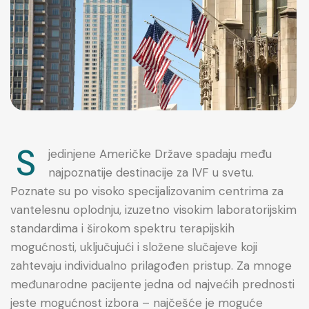
S
jedinjene Američke Države spadaju među
najpoznatije destinacije za IVF u svetu.
Poznate su po visoko specijalizovanim centrima za
vantelesnu oplodnju, izuzetno visokim laboratorijskim
standardima i širokom spektru terapijskih
mogućnosti, uključujući i složene slučajeve koji
zahtevaju individualno prilagođen pristup. Za mnoge
međunarodne pacijente jedna od najvećih prednosti
jeste mogućnost izbora – najčešće je moguće