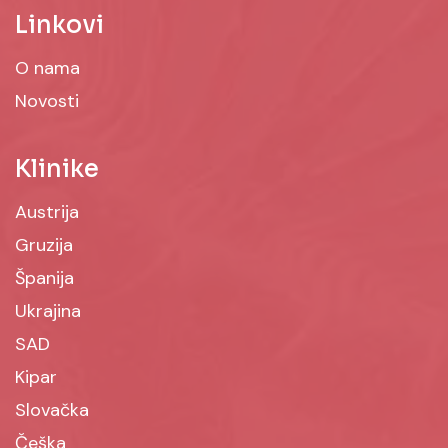
Linkovi
O nama
Novosti
Klinike
Austrija
Gruzija
Španija
Ukrajina
SAD
Kipar
Slovačka
Češka