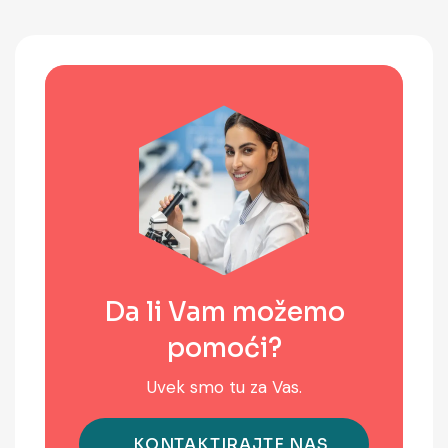
Da li Vam možemo
pomoći?
Uvek smo tu za Vas.