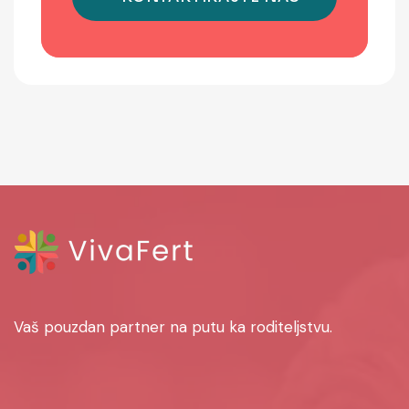
Vaš pouzdan partner na putu ka roditeljstvu.