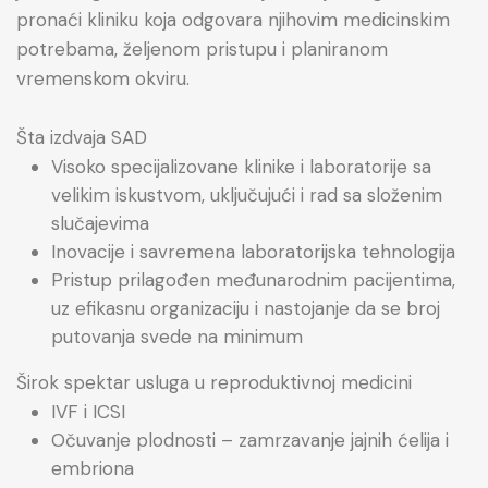
pronaći kliniku koja odgovara njihovim medicinskim
potrebama, željenom pristupu i planiranom
vremenskom okviru.
Šta izdvaja SAD
Visoko specijalizovane klinike i laboratorije sa
velikim iskustvom, uključujući i rad sa složenim
slučajevima
Inovacije i savremena laboratorijska tehnologija
Pristup prilagođen međunarodnim pacijentima,
uz efikasnu organizaciju i nastojanje da se broj
putovanja svede na minimum
Širok spektar usluga u reproduktivnoj medicini
IVF i ICSI
Očuvanje plodnosti – zamrzavanje jajnih ćelija i
embriona