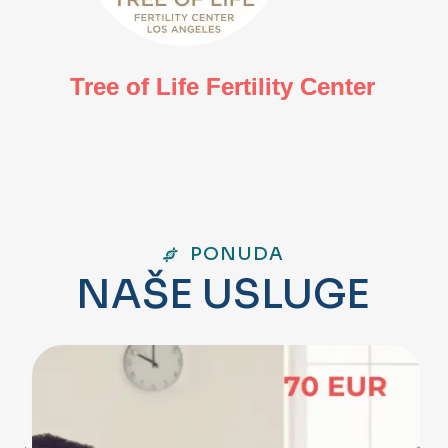
Tree of Life Fertility Center
PONUDA
N
A
Š
E
U
S
L
U
G
E