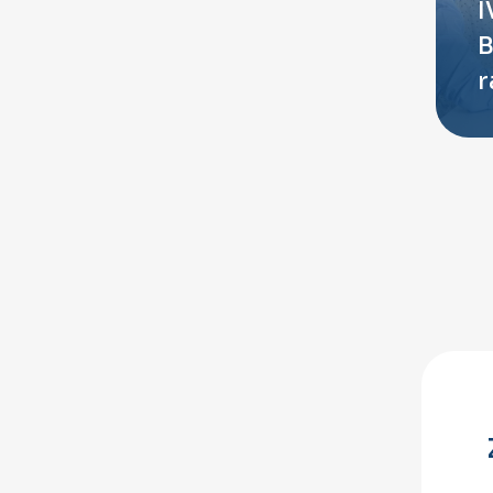
I
B
r