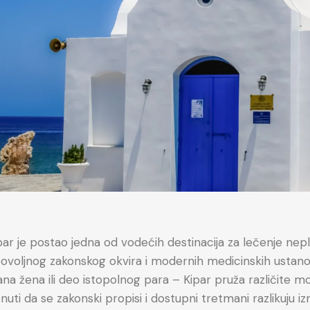
par je postao jedna od vodećih destinacija za lečenje nep
ovoljnog zakonskog okvira i modernih medicinskih ustanova
a žena ili deo istopolnog para – Kipar pruža različite mo
ti da se zakonski propisi i dostupni tretmani razlikuju 