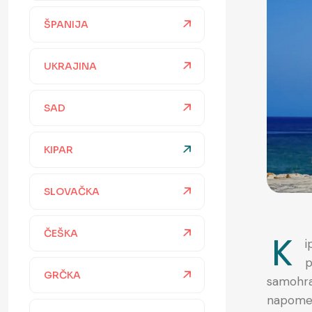
ŠPANIJA
UKRAJINA
SAD
KIPAR
SLOVAČKA
ČEŠKA
K
i
p
GRČKA
samohran
napomenu