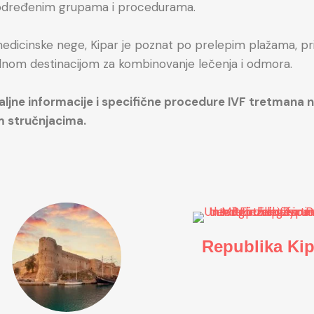
 određenim grupama i procedurama.
dicinske nege, Kipar je poznat po prelepim plažama, pri
alnom destinacijom za kombinovanje lečenja i odmora.
aljne informacije i specifične procedure IVF tretmana na
m stručnjacima.
Republika Kip