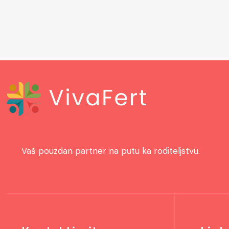
Vaš pouzdan partner na putu ka roditeljstvu.