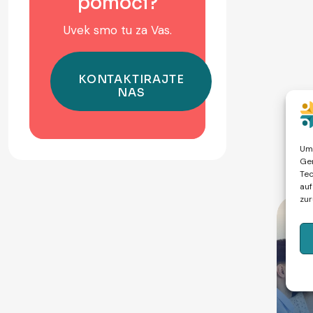
pomoći?
Uvek smo tu za Vas.
Um 
Ger
Tec
auf
zur
Dodatne usluge