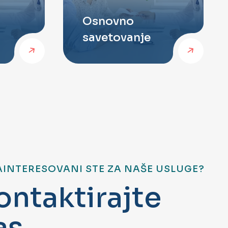
Osnovno
savetovanje
AINTERESOVANI STE ZA NAŠE USLUGE?
o
n
t
a
k
t
i
r
a
j
t
e
a
s