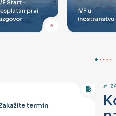
VF Start –
esplatan prvi
IVF u
azgovor
inostranstvu
Z
K
Zakažite termin
n