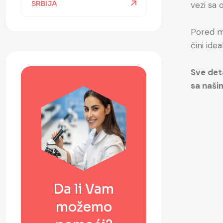
SRBIJA
vezi sa
Pored me
čini ide
Sve det
sa naši
Da li Vam
možemo