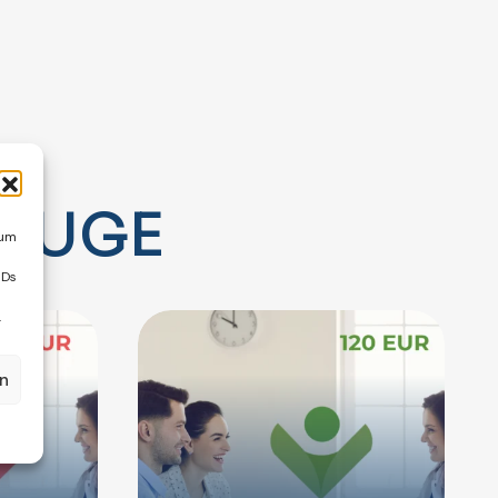
A
L
U
G
E
 um
IDs
.
en