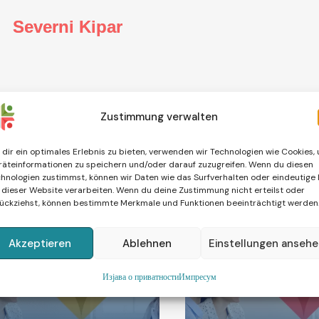
Severni Kipar
PONUD
Zustimmung verwalten
N
A
Š
E
U
S
dir ein optimales Erlebnis zu bieten, verwenden wir Technologien wie Cookies,
äteinformationen zu speichern und/oder darauf zuzugreifen. Wenn du diesen
hnologien zustimmst, können wir Daten wie das Surfverhalten oder eindeutige 
 dieser Website verarbeiten. Wenn du deine Zustimmung nicht erteilst oder
ückziehst, können bestimmte Merkmale und Funktionen beeinträchtigt werden
Akzeptieren
Ablehnen
Einstellungen anseh
Изјава о приватности
Импресум