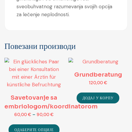
sveobuhvatnog razumevanja svojih opcija
za lečenje neplodnosti.
Повезани производи
Grundberatung
120,00
€
Savetovanje sa
ДОДАЈ У КОРПУ
embriologom/koordinatorom
60,00
€
–
90,00
€
ОДАБЕРИТЕ ОПЦИЈЕ