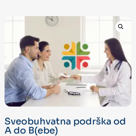
Sveobuhvatna podrška od
A do B(ebe)