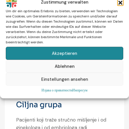
Savetovanje od pola sata sa
Zustimmung verwalten
ginekologom
Um dir ein optimales Erlebnis zu bieten, verwenden wir Technologien
wie Cookies, um Geräteinformationen zu speichern und/oder darauf
Savetovanje od sat vremena sa
zuzugreifen. Wenn du diesen Technologien zustimmst, können wir Daten
wie das Surfverhalten oder eindeutige IDs auf dieser Website
embriologom/koordinatorom
verarbeiten. Wenn du deine Zustimmung nicht erteilst oder
zurückziehst, können bestimmte Merkmale und Funktionen
Analiza medicinske dokumentacije i
beeinträchtigt werden.
preporuke za dalje korake
Akzeptieren
Pomoć u odabiru i koordinaciji sa
odgovarajućom klinikom
Ablehnen
Besplatan priručnik o vantelesnoj
Einstellungen ansehen
oplodnji u željenoj zemlji sa svim
neophodnim informacijama
Изјава о приватности
Импресум
Ciljna grupa
Pacijenti koji traže stručno mišljenje i od
ginekologa i od embriologa radi