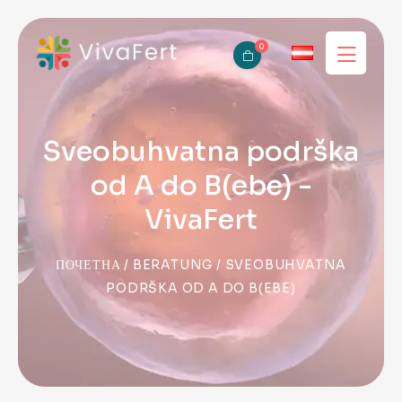
0
Sveobuhvatna podrška
od A do B(ebe) -
VivaFert
ПОЧЕТНА
/
BERATUNG
/ SVEOBUHVATNA
PODRŠKA OD A DO B(EBE)