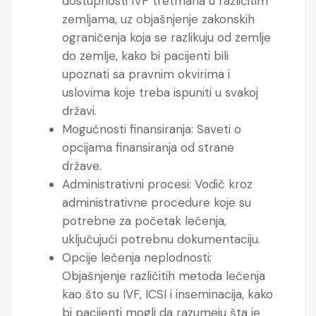
dostupnosti IVF tretmana u različitim
zemljama, uz objašnjenje zakonskih
ograničenja koja se razlikuju od zemlje
do zemlje, kako bi pacijenti bili
upoznati sa pravnim okvirima i
uslovima koje treba ispuniti u svakoj
državi.
Mogućnosti finansiranja: Saveti o
opcijama finansiranja od strane
države.
Administrativni procesi: Vodič kroz
administrativne procedure koje su
potrebne za početak lečenja,
uključujući potrebnu dokumentaciju.
Opcije lečenja neplodnosti:
Objašnjenje različitih metoda lečenja
kao što su IVF, ICSI i inseminacija, kako
bi pacijenti mogli da razumeju šta je