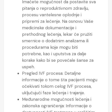
Imaćete mogućnost da postavite sva
pitanja o reproduktivnom zdravlju,
procesu vantelesne oplodnje i
pripremi za lečenje. Na osnovu Vaše
medicinske dokumentacije i
prethodnog lečenja, lekar će pružiti
smernice o dodatnim analizama ili
procedurama koje mogu biti
potrebne, kao i uputstva za dalje
korake kako bi se povećale šanse za
uspeh.
Pregled IVF procesa: Detaljne
informacije o tome šta pacijenti mogu
očekivati tokom celog IVF procesa,
uključujući faze lečenja i trajanje.
Međunarodne mogućnosti lečenja i
zakonska ograničenja: Informacije o