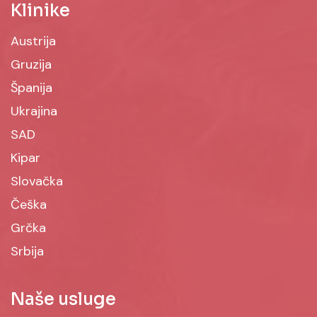
Klinike
Austrija
Gruzija
Španija
Ukrajina
SAD
Kipar
Slovačka
Češka
Grčka
Srbija
Naše usluge