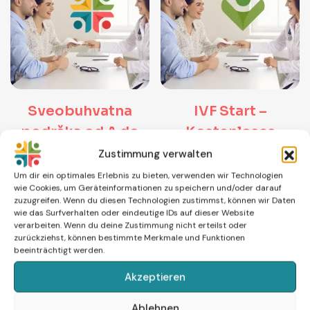
Sveobuhvatna
IVF Start –
podrška od A do
Kostenloses
B(ebe)
Erstgespräch
Zustimmung verwalten
230,00
€
0,00
€
Um dir ein optimales Erlebnis zu bieten, verwenden wir Technologien
wie Cookies, um Geräteinformationen zu speichern und/oder darauf
zuzugreifen. Wenn du diesen Technologien zustimmst, können wir Daten
ДОДАЈ У КОРПУ
ДОДАЈ У КОРПУ
wie das Surfverhalten oder eindeutige IDs auf dieser Website
verarbeiten. Wenn du deine Zustimmung nicht erteilst oder
zurückziehst, können bestimmte Merkmale und Funktionen
beeinträchtigt werden.
Akzeptieren
Ablehnen