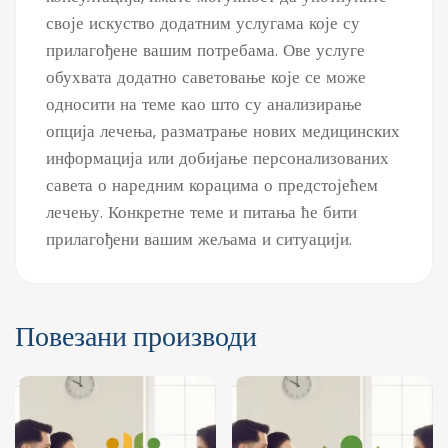
своје искуство додатним услугама које су
прилагођене вашим потребама. Ове услуге
обухвата додатно саветовање које се може
односити на теме као што су анализирање
опција лечења, разматрање нових медицинских
информација или добијање персонализованих
савета о наредним корацима о предстојећем
лечењу. Конкретне теме и питања ће бити
прилагођени вашим жељама и ситуацији.
Повезани производи