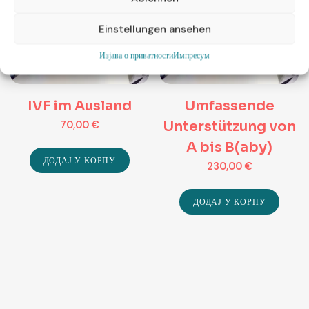
Einstellungen ansehen
Изјава о приватности
Импресум
IVF im Ausland
Umfassende
Unterstützung von
70,00
€
A bis B(aby)
ДОДАЈ У КОРПУ
230,00
€
ДОДАЈ У КОРПУ