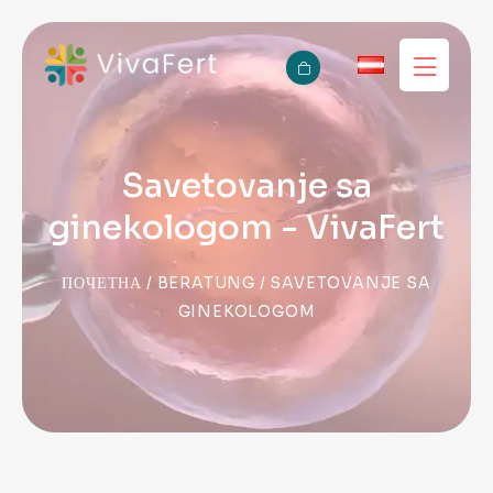
Savetovanje sa
ginekologom - VivaFert
ПОЧЕТНА
/
BERATUNG
/ SAVETOVANJE SA
GINEKOLOGOM