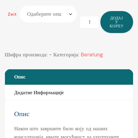
Zeit
ДОДАЈ
У
КОРПУ
Шифра производа:
-
Категорија:
Beratung
Опис
Додатне Информације
Опис
Након што завршите било коју од наших
консултација, имате могућност да употпуните