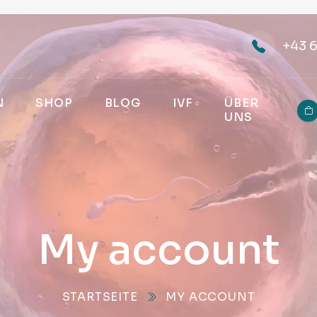
+43 
N
SHOP
BLOG
IVF
ÜBER
UNS
My account
STARTSEITE
MY ACCOUNT