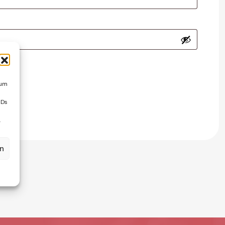
 um
IDs
.
en