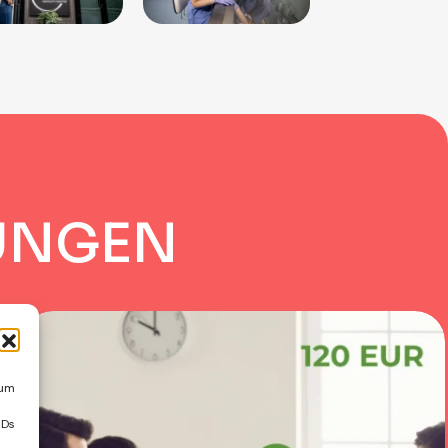
U
N
G
E
N
 um
IDs