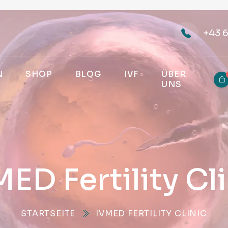
+43 
N
SHOP
BLOG
IVF
ÜBER
UNS
ED Fertility Cl
STARTSEITE
IVMED FERTILITY CLINIC