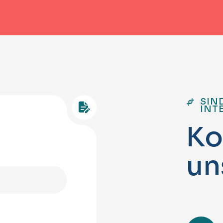
SIN
INT
K
o
u
n