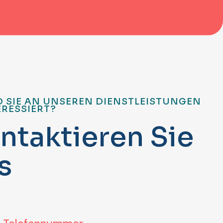
D SIE AN UNSEREN DIENSTLEISTUNGEN
ERESSIERT?
n
t
a
k
t
i
e
r
e
n
S
i
e
s