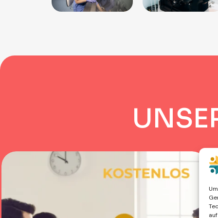
U
N
S
E
Um 
Ger
Tec
auf