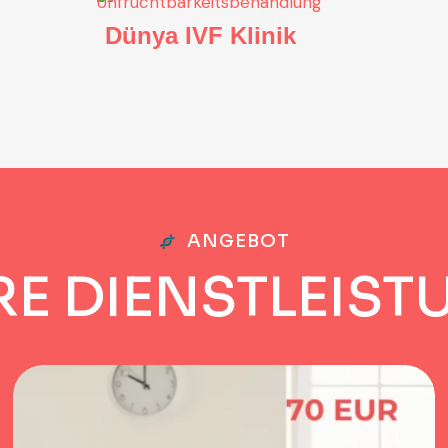
Dünya IVF Klinik
ANGEBOT
R
E
D
I
E
N
S
T
L
E
I
S
T