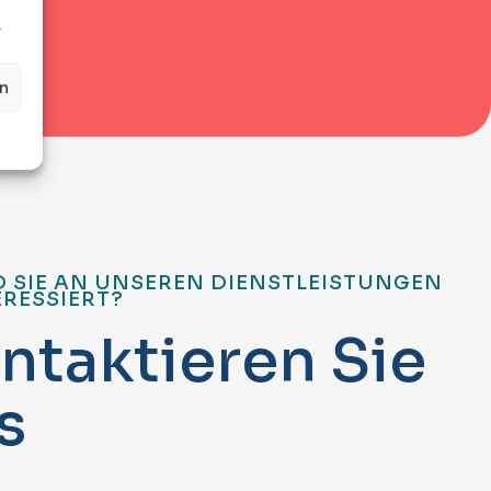
.
en
D SIE AN UNSEREN DIENSTLEISTUNGEN
ERESSIERT?
n
t
a
k
t
i
e
r
e
n
S
i
e
s