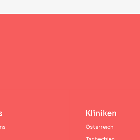
s
Kliniken
ns
Österreich
Tschechien