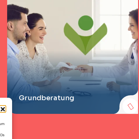
Grundberatung
 um
IDs