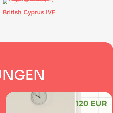
British Cyprus IVF
U
N
G
E
N