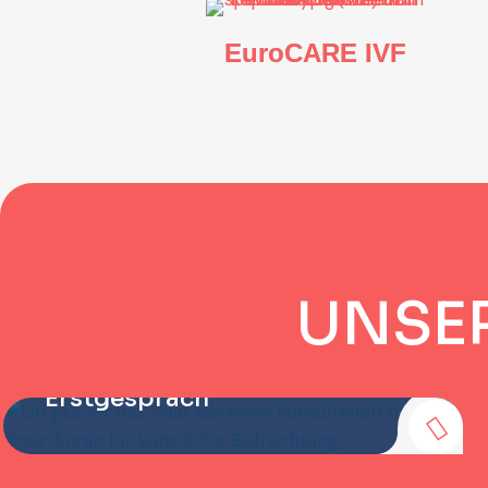
EuroCARE IVF
U
N
S
E
IVF Start – Kostenloses
Erstgespräch