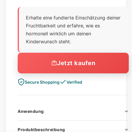
Erhalte eine fundierte Einschätzung deiner
Fruchtbarkeit und erfahre, wie es
hormonell wirklich um deinen
Kinderwunsch steht.
Jetzt kaufen
Secure Shopping
Verified
Anwendung
Die Probenentnahme erfolgt idealerweise zwischen
Produktbeschreibung
dem 3. und 5. Zyklustag und kann diskret und