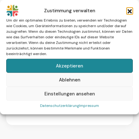
unkompliziert zu Hause durchgeführt werden. Der Test
• Besonders geeignet bei unerfülltem
Zustimmung verwalten
erfasst alle zentralen Hormone, die für die
Tipp und Hinweis
Kinderwunsch, Zyklusunregelmäßigkeiten oder zur
Um dir ein optimales Erlebnis zu bieten, verwenden wir Technologien
Fruchtbarkeit und eine geplante Schwangerschaft
Vorbereitung auf eine Schwangerschaft
wie Cookies, um Geräteinformationen zu speichern und/oder darauf
relevant sind, und hilft dabei, mögliche hormonelle
Für eine umfassende Zyklusanalyse empfiehlt sich
zuzugreifen. Wenn du diesen Technologien zustimmst, können wir Daten
Ursachen zu erkennen, die eine Empfängnis
• Erkennt hormonelle Ungleichgewichte, die den
die Kombination mit dem Progesteron-Test am 21.
wie das Surfverhalten oder eindeutige IDs auf dieser Website
verarbeiten. Wenn du deine Zustimmung nicht erteilst oder
erschweren können.
Zyklus und die Fruchtbarkeit beeinflussen können
Zyklustag.
zurückziehst, können bestimmte Merkmale und Funktionen
beeinträchtigt werden.
• Einfache Blutentnahme per Fingerstich – kein
Hormonelle Verhütungsmittel können die
Arzttermin erforderlich
Testergebnisse beeinflussen.
Akzeptieren
• Analyse im akkreditierten medizinischen Fachlabor
Testparameter
Ablehnen
in Deutschland, präzise und zuverlässig
• Digitaler, verständlich aufbereiteter
LH, FSH, Estradiol, Testosteron, AMH,
Einstellungen ansehen
Ergebnisbericht mit konkreten
Prolaktin, Folsäure.
Datenschutzerklärung
Impressum
Handlungsempfehlungen
• Zertifiziertes Medizinprodukt gemäß der
Medizinprodukte-Verordnung (MDR)