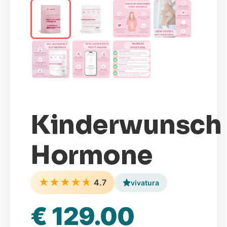
Kinderwunsch
Hormone
★
★
★
★
★
4.7
vivatura
€ 129.00